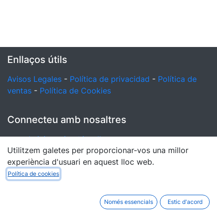
Enllaços útils
Avisos Legales
-
Política de privacidad
-
Política de
ventas
-
Política de Cookies
Connecteu amb nosaltres
administracion@iccullera.com
Utilitzem galetes per proporcionar-vos una millor
96 172 01 07
experiència d'usuari en aquest lloc web.
Política de cookies
Copyright © Colegio Inmaculada Concepción -
Només essencials
Estic d'acord
Fundación Bou
Català